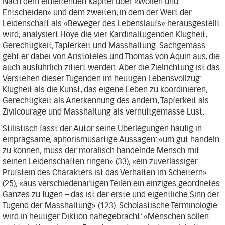
Nach dem einleitenden Kapitel über «Wollen und
Entscheiden» und dem zweiten, in dem der Wert der
Leidenschaft als «Beweger des Lebenslaufs» herausgestellt
wird, analysiert Hoye die vier Kardinaltugenden Klugheit,
Gerechtigkeit, Tapferkeit und Masshaltung. Sachgemäss
geht er dabei von Aristoteles und Thomas von Aquin aus, die
auch ausführlich zitiert werden. Aber die Zielrichtung ist das
Verstehen dieser Tugenden im heutigen Lebensvollzug:
Klugheit als die Kunst, das eigene Leben zu koordinieren,
Gerechtigkeit als Anerkennung des andern, Tapferkeit als
Zivilcourage und Masshaltung als vernuftgemässe Lust.
Stilistisch fasst der Autor seine Überlegungen häufig in
einprägsame, aphorismusartige Aussagen: «um gut handeln
zu können, muss der moralisch handelnde Mensch mit
seinen Leidenschaften ringen» (33), «ein zuverlässiger
Prüfstein des Charakters ist das Verhalten im Scheitern»
(25), «aus verschiedenartigen Teilen ein einziges geordnetes
Ganzes zu fügen – das ist der erste und eigentliche Sinn der
Tugend der Masshaltung» (123). Scholastische Terminologie
wird in heutiger Diktion nahegebracht: «Menschen sollen