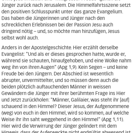
Jünger zurück nach Jerusalem. Die Himmelfahrtsszene setzt
den positiven Schlusspunkt unter das ganze Evangelium.
Das haben die Jüngerinnen und Jünger nach den
schrecklichen Erlebnissen bei der Passion Jesu auch
dringend nötig – und, so möchte man hinzufügen, Jesus
selbst wohl auch.
Anders in der Apostelgeschichte. Hier erzählt derselbe
Evangelist: "Und als er dieses gesprochen hatte, wurde er,
während sie schauten, hinaufgehoben, und eine Wolke nahm
weg ihn von ihren Augen" (Apg 1,9). Kein Segen – und keine
Freude bei den Jüngern. Der Abschied ist wesentlich
abrupter, unvermittelter, und so müssen denn auch die
beiden plötzlich auftauchenden Männer in weissen
Gewändern die Jünger mit ihrer berühmten Frage ins Hier
und Jetzt zurückholen: "Männer, Galilaier, was steht ihr [auf]
schauend in den Himmel? Dieser Jesus, der Aufgenommene
(weg) von euch in den Himmel, wird so kommen, auf welche
Weise ihr ihn saht weggehend in den Himmel" (Apg 1,11).
Hier wird die Verwirrung der Jünger gelindert mit dem
Hinweis, dass der Auferweckte nicht endgültig abwesend ist,