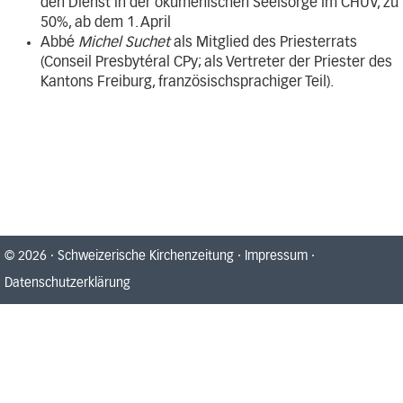
den Dienst in der ökumenischen Seelsorge im CHUV, zu
50%, ab dem 1. April
Abbé
Michel Suchet
als Mitglied des Priesterrats
(Conseil Presbytéral CPy; als Vertreter der Priester des
Kantons Freiburg, französischsprachiger Teil).
© 2026
·
Schweizerische Kirchenzeitung
·
Impressum
·
Datenschutzerklärung