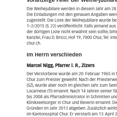
Voranzeige Feier der Weihe-jubilar
Die Weihejubilare werden in diesem Jahr am 28
Die Einladungen mit den genauen Angaben werde
zugestellt. Die Liste der Weihejubilare wurde b
1–2/2015 (S. 22) veröffentlicht. Falls jemand au
der dortigen Liste nicht erwähnt sein sollte, bit
Kanzlei, Frau D. Bricci, Hof 19, 7000 Chur, Tel. i
chur.ch
.
Im Herrn verschieden
Marcel Nigg, Pfarrer i. R., Zizers
Der Verstorbene wurde am 20. Februar 1965 in 
Chur zum Priester geweiht. Nach der Priesterwei
(SZ), wurde aber noch im gleichen Jahr zum See
Locarnese (TI) ernannt. Nach 14 Jahren seiner T
bis 2008 als Pfarradministrator in Schmitten un
Klinikseelsorger in Chur und Beverin ernannt. 
Gründen im Jahr 2013 abgeben. Zusätzlich wirkt
im Kantonsspital Chur. Er verstarb am 13. April 