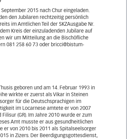
e
. September 2015 nach Chur eingeladen.
n den Jubilaren rechtzeitig persönlich
ereits im Amtlichen Teil der SKZAusgabe Nr.
s dem Kreis der einzuladenden Jubilare auf
ten wir um Mitteilung an die Bischöfliche
ntern 081 258 60 73 oder
bricci@bistum-
Thusis geboren und am 14. Februar 1993 in
he wirkte er zuerst als Vikar in Steinen
lsorger für die Deutschsprachigen im
ätigkeit im Locarnese amtete er von 2007
d Filisur (GR). Im Jahre 2010 wurde er zum
Dieses Amt musste er aus gesundheitlichen
e er von 2010 bis 2011 als Spitalseelsorger
2015 in Zizers. Der Beerdigungsgottesdienst,