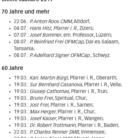
70 Jahre und mehr
22.06.:
P. Anton Roos CMM
, Altdorf;
04.07.:
Hans Hitz, Pfarrer i. R
., Zizers;
07.07.:
Josef Bommer
, em. Professor, Luzern;
08.07.:
P. Reinfried Frei OFMCap
, Dar-es-Salaam,
Tansania;
08.07.:
P. Adelhard Signer OFMCap
., Schwyz.
60 Jahre
19.03.:
Kan. Martin Bürgi
, Pfarrer i. R., Oberarth;
19.03.:
Sur Bernhard Casanova
, Pfarrer i. R., Vella;
19.03.:
Giusep Cathomas
, Pfarrer i. R., Trun;
19.03.:
Bruno Frei
, Spiritual, Chur;
19.03.:
Jost Frei,
Pfarrer i. R., Sarnen;
19.03.:
Max Herger,
Pfarrer i. R., Chur;
19.03.:
Josef Kaiser
, Pfarrer i. R., Wangen;
19.03.:
Dr. Robert Trottmann
, Pfarrer i. R., Baden;
22.03.:
P. Charles Renner SMB
, Immensee;