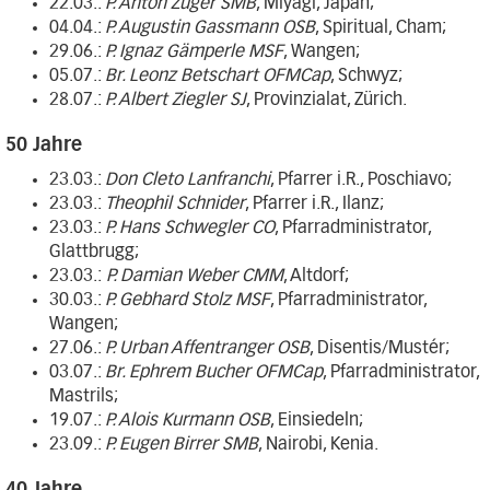
22.03.:
P. Anton Züger SMB
, Miyagi, Japan;
04.04.:
P. Augustin Gassmann OSB
, Spiritual, Cham;
29.06.:
P. Ignaz Gämperle MSF
, Wangen;
05.07.:
Br. Leonz Betschart OFMCap
, Schwyz;
28.07.:
P. Albert Ziegler SJ
, Provinzialat, Zürich.
50 Jahre
23.03.:
Don Cleto Lanfranchi
, Pfarrer i.R., Poschiavo;
23.03.:
Theophil Schnider
, Pfarrer i.R., Ilanz;
23.03.:
P. Hans Schwegler CO
, Pfarradministrator,
Glattbrugg;
23.03.:
P. Damian Weber CMM
, Altdorf;
30.03.:
P. Gebhard Stolz MSF
, Pfarradministrator,
Wangen;
27.06.:
P. Urban Affentranger OSB
, Disentis/Mustér;
03.07.:
Br. Ephrem Bucher OFMCap
, Pfarradministrator,
Mastrils;
19.07.:
P. Alois Kurmann OSB
, Einsiedeln;
23.09.:
P. Eugen Birrer SMB
, Nairobi, Kenia.
40 Jahre