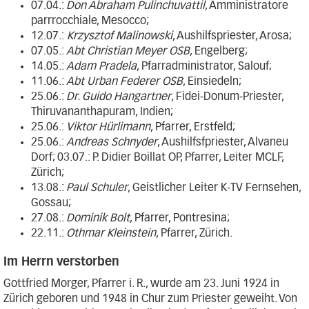
07.04.:
Don Abraham Pulinchuvattil
, Amministratore
parrrocchiale, Mesocco;
12.07.:
Krzysztof Malinowski
, Aushilfspriester, Arosa;
07.05.:
Abt Christian Meyer OSB
, Engelberg;
14.05.:
Adam Pradela
, Pfarradministrator, Salouf;
11.06.:
Abt Urban Federer OSB
, Einsiedeln;
25.06.:
Dr. Guido Hangartner
, Fidei-Donum-Priester,
Thiruvananthapuram, Indien;
25.06.:
Viktor Hürlimann
, Pfarrer, Erstfeld;
25.06.:
Andreas Schnyder
, Aushilfsfpriester, Alvaneu
Dorf; 03.07.: P. Didier Boillat OP, Pfarrer, Leiter MCLF,
Zürich;
13.08.:
Paul Schuler
, Geistlicher Leiter K-TV Fernsehen,
Gossau;
27.08.:
Dominik Bolt
, Pfarrer, Pontresina;
22.11.:
Othmar Kleinstein
, Pfarrer, Zürich.
Im Herrn verstorben
Gottfried Morger, Pfarrer i. R., wurde am 23. Juni 1924 in
Zürich geboren und 1948 in Chur zum Priester geweiht. Von