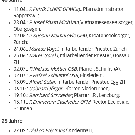
11.04.:
P. Patrik Schäfli OFMCap
, Pfarradministrator,
Rapperswil;
28.04.:
P. Josef Pham Minh Van
, Vietnamesenseelsorger,
Obergösgen;
12.05.:
P. Stjepan Neimarevic OFM
, Kroatenseelsorger,
Zürich;
24.06.:
Markus Vogel
, mitarbeitender Priester, Zürich;
25.06.:
Marek Gorski
, mitarbeitender Priester, Gossau
ZH;
02.07.:
P. Niklaus Mottier OSB
, Pfarrer, Schnifis (A);
02.07.:
P. Rafael Schlumpf OSB
, Einsiedeln;
15.09.:
Alfred Suter
, mitarbeitender Priester, Egg ZH;
06.10.:
Gebhard Jörger
, Pfarrer, Niederurnen;
19.10.:
Bernhard Schneider
, Pfarrer i.R., Lenzburg;
15.11.:
P. Emmeram Stacheder OFM
, Rector Ecclesiae,
Brunnen.
25 Jahre
27.02.:
Diakon Edy Imhof
, Andermatt;