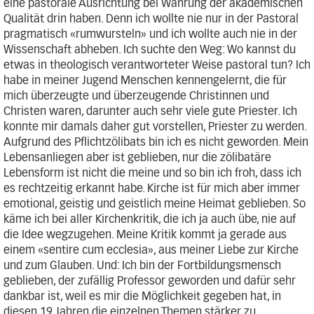
eine pastorale Ausrichtung bei Wahrung der akademischen
Qualität drin haben. Denn ich wollte nie nur in der Pastoral
pragmatisch «rumwursteln» und ich wollte auch nie in der
Wissenschaft abheben. Ich suchte den Weg: Wo kannst du
etwas in theologisch verantworteter Weise pastoral tun? Ich
habe in meiner Jugend Menschen kennengelernt, die für
mich überzeugte und überzeugende Christinnen und
Christen waren, darunter auch sehr viele gute Priester. Ich
konnte mir damals daher gut vorstellen, Priester zu werden.
Aufgrund des Pflichtzölibats bin ich es nicht geworden. Mein
Lebensanliegen aber ist geblieben, nur die zölibatäre
Lebensform ist nicht die meine und so bin ich froh, dass ich
es rechtzeitig erkannt habe. Kirche ist für mich aber immer
emotional, geistig und geistlich meine Heimat geblieben. So
käme ich bei aller Kirchenkritik, die ich ja auch übe, nie auf
die Idee wegzugehen. Meine Kritik kommt ja gerade aus
einem «sentire cum ecclesia», aus meiner Liebe zur Kirche
und zum Glauben. Und: Ich bin der Fortbildungsmensch
geblieben, der zufällig Professor geworden und dafür sehr
dankbar ist, weil es mir die Möglichkeit gegeben hat, in
diesen 19 Jahren die einzelnen Themen stärker zu