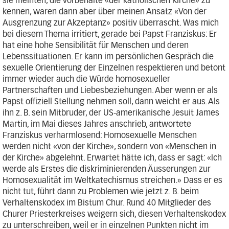
sie meinten, die Vorbehalte «der katholischen Kirche» zu
kennen, waren dann aber über meinen Ansatz «Von der
Ausgrenzung zur Akzeptanz» positiv überrascht. Was mich
bei diesem Thema irritiert, gerade bei Papst Franziskus: Er
hat eine hohe Sensibilität für Menschen und deren
Lebenssituationen. Er kann im persönlichen Gespräch die
sexuelle Orientierung der Einzelnen respektieren und betont
immer wieder auch die Würde homosexueller
Partnerschaften und Liebesbeziehungen. Aber wenn er als
Papst offiziell Stellung nehmen soll, dann weicht er aus. Als
ihn z. B. sein Mitbruder, der US-amerikanische Jesuit James
Martin, im Mai dieses Jahres anschrieb, antwortete
Franziskus verharmlosend: Homosexuelle Menschen
werden nicht «von der Kirche», sondern von «Menschen in
der Kirche» abgelehnt. Erwartet hätte ich, dass er sagt: «Ich
werde als Erstes die diskriminierenden Äusserungen zur
Homosexualität im Weltkatechismus streichen.» Dass er es
nicht tut, führt dann zu Problemen wie jetzt z. B. beim
Verhaltenskodex im Bistum Chur. Rund 40 Mitglieder des
Churer Priesterkreises weigern sich, diesen Verhaltenskodex
zu unterschreiben, weil er in einzelnen Punkten nicht im