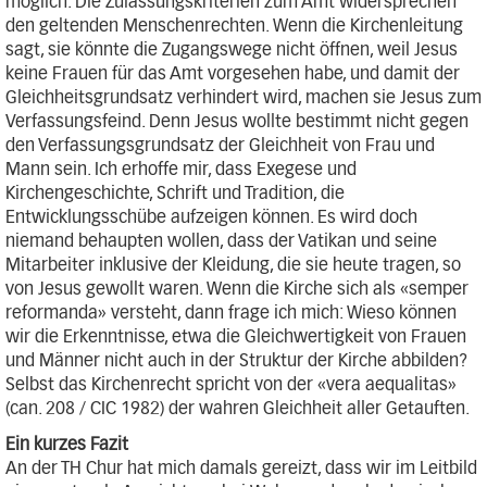
möglich. Die Zulassungskriterien zum Amt widersprechen
den geltenden Menschenrechten. Wenn die Kirchenleitung
sagt, sie könnte die Zugangswege nicht öffnen, weil Jesus
keine Frauen für das Amt vorgesehen habe, und damit der
Gleichheitsgrundsatz verhindert wird, machen sie Jesus zum
Verfassungsfeind. Denn Jesus wollte bestimmt nicht gegen
den Verfassungsgrundsatz der Gleichheit von Frau und
Mann sein. Ich erhoffe mir, dass Exegese und
Kirchengeschichte, Schrift und Tradition, die
Entwicklungsschübe aufzeigen können. Es wird doch
niemand behaupten wollen, dass der Vatikan und seine
Mitarbeiter inklusive der Kleidung, die sie heute tragen, so
von Jesus gewollt waren. Wenn die Kirche sich als «semper
reformanda» versteht, dann frage ich mich: Wieso können
wir die Erkenntnisse, etwa die Gleichwertigkeit von Frauen
und Männer nicht auch in der Struktur der Kirche abbilden?
Selbst das Kirchenrecht spricht von der «vera aequalitas»
(can. 208 / CIC 1982) der wahren Gleichheit aller Getauften.
Ein kurzes Fazit
An der TH Chur hat mich damals gereizt, dass wir im Leitbild