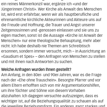
ein reines Männerkonzil war, ergänze ich «und der
Jüngerinnen Christi». Wer Kirche als Anwalt des Menschen
ist, wird erst erfahrbar, wenn wir als hauptberufliche und
ehrenamtliche kirchliche Akteurinnen und Akteure uns auf
die Freude und Hoffnung, die Trauer und Angst unserer
Zeitgenossinnen und -genossen einlassen und sie uns zu
eigen machen, sonst ist die Aussage «Kirche ist Anwalt der
Menschen» nur eine theologische Behauptung, mehr aber
nicht. Ich habe deshalb nie Themen am Schreibtisch
ersonnen, sondern immer versucht, mich – in Ausrichtung an
«Gaudium et Spes» – den Anfragen von Menschen zu stellen
und mit ihnen nach Antworten zu suchen.
Welche Anfragen wurden Ihnen gestellt?
Am Anfang, in den 80er- und 90er-Jahren, war es die Frage
nach der «Ehe ohne Trauschein». Besorgte Pfarrer und vor
allem Eltern erhofften sich von mir Argumentationshilfen,
um ihre Töchter und Söhne von diesem Vorhaben
abzuhalten. Ich dagegen versuchte aufzuzeigen, dass es
wichtiger ist, auf die Beziehungsqualität zu schauen als auf
die jeweilige Beziehungsform. Ein anderes, ganz starkes und