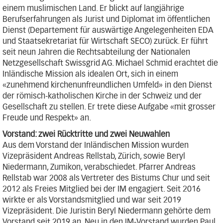
einem muslimischen Land. Er blickt auf langjährige
Berufserfahrungen als Jurist und Diplomat im öffentlichen
Dienst (Departement für auswärtige Angelegenheiten EDA
und Staatsekretariat für Wirtschaft SECO) zurück. Er führt
seit neun Jahren die Rechtsabteilung der Nationalen
Netzgesellschaft Swissgrid AG. Michael Schmid erachtet die
Inländische Mission als idealen Ort, sich in einem
«zunehmend kirchenunfreundlichen Umfeld» in den Dienst
der römisch-katholischen Kirche in der Schweiz und der
Gesellschaft zu stellen. Er trete diese Aufgabe «mit grosser
Freude und Respekt» an.
Vorstand: zwei Rücktritte und zwei Neuwahlen
Aus dem Vorstand der Inländischen Mission wurden
Vizepräsident Andreas Rellstab, Zürich, sowie Beryl
Niedermann, Zumikon, verabschiedet. Pfarrer Andreas
Rellstab war 2008 als Vertreter des Bistums Chur und seit
2012 als Freies Mitglied bei der IM engagiert. Seit 2016
wirkte er als Vorstandsmitglied und war seit 2019
Vizepräsident. Die Juristin Beryl Niedermann gehörte dem
Vorstand seit 2019 an. Neu in den IM-Vorstand wurden Paul