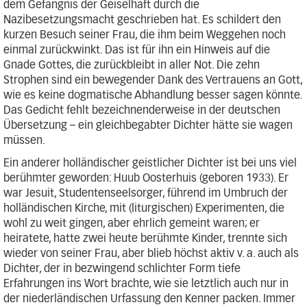
dem Gefängnis der Geiselhaft durch die
Nazibesetzungsmacht geschrieben hat. Es schildert den
kurzen Besuch seiner Frau, die ihm beim Weggehen noch
einmal zurückwinkt. Das ist für ihn ein Hinweis auf die
Gnade Gottes, die zurückbleibt in aller Not. Die zehn
Strophen sind ein bewegender Dank des Vertrauens an Gott,
wie es keine dogmatische Abhandlung besser sagen könnte.
Das Gedicht fehlt bezeichnenderweise in der deutschen
Übersetzung – ein gleichbegabter Dichter hätte sie wagen
müssen.
Ein anderer holländischer geistlicher Dichter ist bei uns viel
berühmter geworden: Huub Oosterhuis (geboren 1933). Er
war Jesuit, Studentenseelsorger, führend im Umbruch der
holländischen Kirche, mit (liturgischen) Experimenten, die
wohl zu weit gingen, aber ehrlich gemeint waren; er
heiratete, hatte zwei heute berühmte Kinder, trennte sich
wieder von seiner Frau, aber blieb höchst aktiv v. a. auch als
Dichter, der in bezwingend schlichter Form tiefe
Erfahrungen ins Wort brachte, wie sie letztlich auch nur in
der niederländischen Urfassung den Kenner packen. Immer