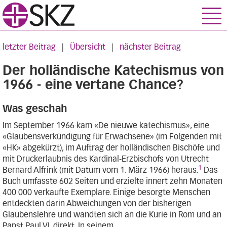
letzter Beitrag
|
Übersicht
|
nächster Beitrag
Der holländische Katechismus von
1966 - eine vertane Chance?
Was geschah
Im September 1966 kam «De nieuwe katechismus», eine
«Glaubensverkündigung für Erwachsene» (im Folgenden mit
«HK» abgekürzt), im Auftrag der holländischen Bischöfe und
mit Druckerlaubnis des Kardinal-Erzbischofs von Utrecht
1
Bernard Alfrink (mit Datum vom 1. März 1966) heraus.
Das
Buch umfasste 602 Seiten und erzielte innert zehn Monaten
400 000 verkaufte Exemplare. Einige besorgte Menschen
entdeckten darin Abweichungen von der bisherigen
Glaubenslehre und wandten sich an die Kurie in Rom und an
Papst Paul VI. direkt. In seinem