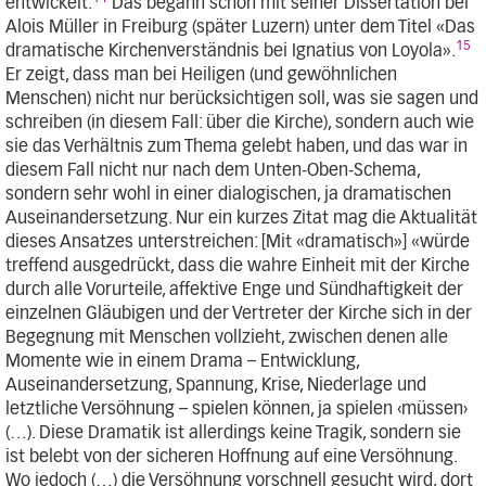
entwickelt.
Das begann schon mit seiner Dissertation bei
Alois Müller in Freiburg (später Luzern) unter dem Titel «Das
15
dramatische Kirchenverständnis bei Ignatius von Loyola».
Er zeigt, dass man bei Heiligen (und gewöhnlichen
Menschen) nicht nur berücksichtigen soll, was sie sagen und
schreiben (in diesem Fall: über die Kirche), sondern auch wie
sie das Verhältnis zum Thema gelebt haben, und das war in
diesem Fall nicht nur nach dem Unten-Oben-Schema,
sondern sehr wohl in einer dialogischen, ja dramatischen
Auseinandersetzung. Nur ein kurzes Zitat mag die Aktualität
dieses Ansatzes unterstreichen: [Mit «dramatisch»] «würde
treffend ausgedrückt, dass die wahre Einheit mit der Kirche
durch alle Vorurteile, affektive Enge und Sündhaftigkeit der
einzelnen Gläubigen und der Vertreter der Kirche sich in der
Begegnung mit Menschen vollzieht, zwischen denen alle
Momente wie in einem Drama – Entwicklung,
Auseinandersetzung, Spannung, Krise, Niederlage und
letztliche Versöhnung – spielen können, ja spielen ‹müssen›
(…). Diese Dramatik ist allerdings keine Tragik, sondern sie
ist belebt von der sicheren Hoffnung auf eine Versöhnung.
Wo jedoch (…) die Versöhnung vorschnell gesucht wird, dort