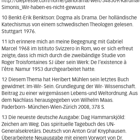
http://diepresse.com/home/panorama/welt/548509/Kardinal
Simonis_Wir-haben-es-nicht-gewusst
10 Benkt-Erik Benktson: Dogma als Drama. Der holländische
Katechismus von einem schwedischen Theologen gelesen.
Stuttgart 1976.
11 Ich erinnere mich an meine Begegnung mit Gabriel
Marcel 1968 im Istituto Svizzero in Rom, wo er sich erfreut
zeigte, dass ich mich durch die zweibändige Studie von
Roger Troisfontaines SJ über sein Werk: De l’existence à
l’être. Namur 1953 durchgearbeitet hatte.
12 Diesem Thema hat Heribert Mühlen sein letztes Buch
gewidmet: Im-Wir- Sein. Grundlegung der Wir- Wissenschaft.
Beitrag zu einer wirgemässen Lebens-und Weltordnung. Aus
dem Nachlass herausgegeben von Wilhelm Maas.
Paderborn- München-Wien-Zürich 2008, 378 S.
13 Die neueste deutsche Ausgabe: Dag Hammarskjöld:
Zeichen am Weg. Das spirituelle Tagebuch des UN-
Generalsekretärs. Deutsch von Anton Graf Knyphausen.
Überarbeitete Neuausgabe mit einem Vorwort von Dr.