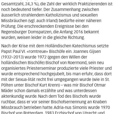
Gesamtzahl, 24,3 %), die Zahl der wirklich Praktizierenden ist
noch bedeutend tiefer. Der Zusammenhang zwischen
äusserlich strahlendem Katholizismus und sexuellen
Missbräuchen (vgl. auch Irland) bedürfte einer näheren
Prüfung. Die erschreckenden Ereignisse bei den
Regensburger Domspatzen, die Anfang 2016 bekannt
wurden, weisen leider in die gleiche Richtung.
Nach der Krise mit dem Holländischen Katechismus setzte
Papst Paul VI. «romtreue» Bischöfe ein. Joannes Gijsen
(1932–2013) wurde 1972 (gegen den Willen der
holländischen Bischöfe) Bischof von Roermond, sein neu
organisiertes Priesterseminar produzierte viele Priester und
wurde entsprechend hochgejubelt, bis man erfuhr, dass dort
mit der Sexua-lität recht frei umgegangen wurde (wie in St.
Pölten unter Bischof Kurt Krenn) – was mir Bischof Otmar
Mäder schon damals erzählte und was unterdessen
aktenkundig wurde. Nach dem Tod des Bischofs wurde
ruchbar, dass er vor seiner Bischofsernennung an Knaben
Missbrauch betrieben hatte. Adria-nus Simonis wurde 1970
Bischof von Rotterdam, 1983 Erzbischof von Utrecht und