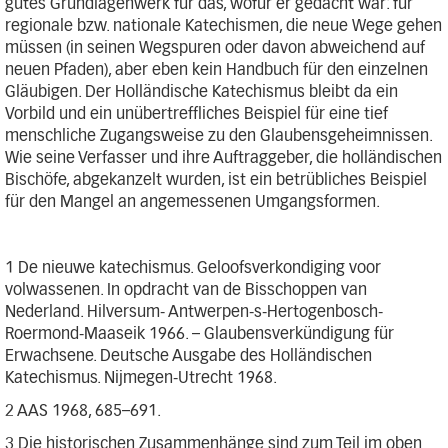
gutes Grundlagenwerk für das, wofür er gedacht war: für
regionale bzw. nationale Katechismen, die neue Wege gehen
müssen (in seinen Wegspuren oder davon abweichend auf
neuen Pfaden), aber eben kein Handbuch für den einzelnen
Gläubigen. Der Holländische Katechismus bleibt da ein
Vorbild und ein unübertreffliches Beispiel für eine tief
menschliche Zugangsweise zu den Glaubensgeheimnissen.
Wie seine Verfasser und ihre Auftraggeber, die holländischen
Bischöfe, abgekanzelt wurden, ist ein betrübliches Beispiel
für den Mangel an angemessenen Umgangsformen.
1 De nieuwe katechismus. Geloofsverkondiging voor
volwassenen. In opdracht van de Bisschoppen van
Nederland. Hilversum- Antwerpen-s-Hertogenbosch-
Roermond-Maaseik 1966. – Glaubensverkündigung für
Erwachsene. Deutsche Ausgabe des Holländischen
Katechismus. Nijmegen-Utrecht 1968.
2 AAS 1968, 685–691.
3 Die historischen Zusammenhänge sind zum Teil im oben