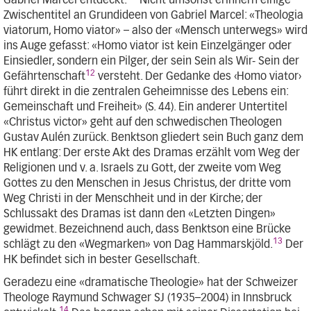
Gabriel Marcel entdeckt.
Nicht umsonst erinnern einige
Zwischentitel an Grundideen von Gabriel Marcel: «Theologia
viatorum, Homo viator» – also der «Mensch unterwegs» wird
ins Auge gefasst: «Homo viator ist kein Einzelgänger oder
Einsiedler, sondern ein Pilger, der sein Sein als Wir- Sein der
12
Gefährtenschaft
versteht. Der Gedanke des ‹Homo viator›
führt direkt in die zentralen Geheimnisse des Lebens ein:
Gemeinschaft und Freiheit» (S. 44). Ein anderer Untertitel
«Christus victor» geht auf den schwedischen Theologen
Gustav Aulén zurück. Benktson gliedert sein Buch ganz dem
HK entlang: Der erste Akt des Dramas erzählt vom Weg der
Religionen und v. a. Israels zu Gott, der zweite vom Weg
Gottes zu den Menschen in Jesus Christus, der dritte vom
Weg Christi in der Menschheit und in der Kirche; der
Schlussakt des Dramas ist dann den «Letzten Dingen»
gewidmet. Bezeichnend auch, dass Benktson eine Brücke
13
schlägt zu den «Wegmarken» von Dag Hammarskjöld.
Der
HK befindet sich in bester Gesellschaft.
Geradezu eine «dramatische Theologie» hat der Schweizer
Theologe Raymund Schwager SJ (1935–2004) in Innsbruck
14