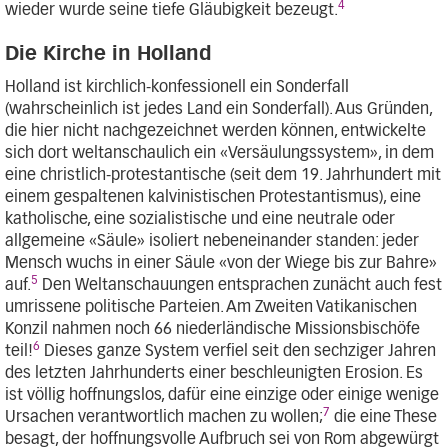
4
wieder wurde seine tiefe Gläubigkeit bezeugt.
Die Kirche in Holland
Holland ist kirchlich-konfessionell ein Sonderfall
(wahrscheinlich ist jedes Land ein Sonderfall). Aus Gründen,
die hier nicht nachgezeichnet werden können, entwickelte
sich dort weltanschaulich ein «Versäulungssystem», in dem
eine christlich-protestantische (seit dem 19. Jahrhundert mit
einem gespaltenen kalvinistischen Protestantismus), eine
katholische, eine sozialistische und eine neutrale oder
allgemeine «Säule» isoliert nebeneinander standen: jeder
Mensch wuchs in einer Säule «von der Wiege bis zur Bahre»
5
auf.
Den Weltanschauungen entsprachen zunächt auch fest
umrissene politische Parteien. Am Zweiten Vatikanischen
Konzil nahmen noch 66 niederländische Missionsbischöfe
6
teil!
Dieses ganze System verfiel seit den sechziger Jahren
des letzten Jahrhunderts einer beschleunigten Erosion. Es
ist völlig hoffnungslos, dafür eine einzige oder einige wenige
7
Ursachen verantwortlich machen zu wollen;
die eine These
besagt, der hoffnungsvolle Aufbruch sei von Rom abgewürgt