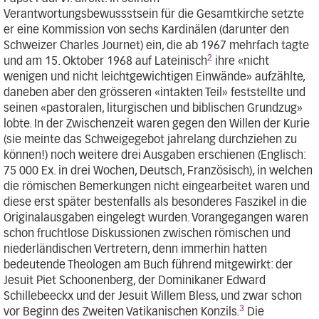
Verantwortungsbewussstsein für die Gesamtkirche setzte
er eine Kommission von sechs Kardinälen (darunter den
Schweizer Charles Journet) ein, die ab 1967 mehrfach tagte
2
und am 15. Oktober 1968 auf Lateinisch
ihre «nicht
wenigen und nicht leichtgewichtigen Einwände» aufzählte,
daneben aber den grösseren «intakten Teil» feststellte und
seinen «pastoralen, liturgischen und biblischen Grundzug»
lobte. In der Zwischenzeit waren gegen den Willen der Kurie
(sie meinte das Schweigegebot jahrelang durchziehen zu
können!) noch weitere drei Ausgaben erschienen (Englisch:
75 000 Ex. in drei Wochen, Deutsch, Französisch), in welchen
die römischen Bemerkungen nicht eingearbeitet waren und
diese erst später bestenfalls als besonderes Faszikel in die
Originalausgaben eingelegt wurden. Vorangegangen waren
schon fruchtlose Diskussionen zwischen römischen und
niederländischen Vertretern, denn immerhin hatten
bedeutende Theologen am Buch führend mitgewirkt: der
Jesuit Piet Schoonenberg, der Dominikaner Edward
Schillebeeckx und der Jesuit Willem Bless, und zwar schon
3
vor Beginn des Zweiten Vatikanischen Konzils.
Die