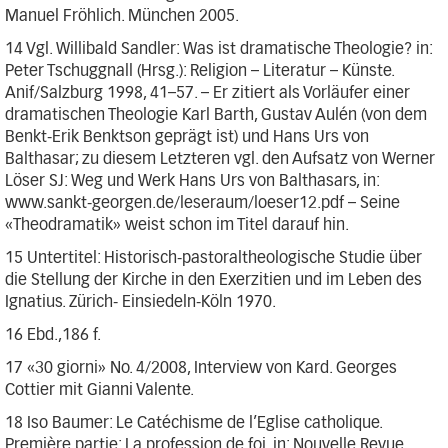
Manuel Fröhlich. München 2005.
14 Vgl. Willibald Sandler: Was ist dramatische Theologie? in:
Peter Tschuggnall (Hrsg.): Religion – Literatur – Künste.
Anif/Salzburg 1998, 41–57. – Er zitiert als Vorläufer einer
dramatischen Theologie Karl Barth, Gustav Aulén (von dem
Benkt-Erik Benktson geprägt ist) und Hans Urs von
Balthasar; zu diesem Letzteren vgl. den Aufsatz von Werner
Löser SJ: Weg und Werk Hans Urs von Balthasars, in:
www.sankt-georgen.de/leseraum/loeser12.pdf – Seine
«Theodramatik» weist schon im Titel darauf hin.
15 Untertitel: Historisch-pastoraltheologische Studie über
die Stellung der Kirche in den Exerzitien und im Leben des
Ignatius. Zürich- Einsiedeln-Köln 1970.
16 Ebd.,186 f.
17 «30 giorni» No. 4/2008, Interview von Kard. Georges
Cottier mit Gianni Valente.
18 Iso Baumer: Le Catéchisme de l’Eglise catholique.
Première partie: La profession de foi, in: Nouvelle Revue