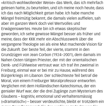
«kritisch-wohlwollender Weise» das Werk, das ich mehrfach
gelesen hatte, zu beurteilen, und ich meine noch heute, dass
ich das nach Möglichkeit getan habe. Ich habe manche
Mängel freimütig bekannt, die damals vielen auffielen, sah
aber im ganzen Werk doch viel Wertvolles und
Erwägenswertes. Heute bin ich etwas skeptischer
geworden, ich sehe gewisse Mängel besser als früher und
meine, dass der KKK mehr ein Abschlusswerk über die
vergangene Theologie sei als eine Mut machende Vision für
die Zukunft. Der beste Teil, der vierte, stammt in den
Grundzügen von Jean Corbon (1924–2001), dem damals im
Nahen Osten tätigen Priester, der mit der orientalischen
Denk- und Fühlweise vertraut war. Ich traf ihn zweimal in
Freiburg, einmal war er bei mir zu Hause, während des
Bürgerkriegs im Libanon. Der schlechteste Teil betraf die
Moral, von einem Freiburger Moralprofessor entworfen.
Verglichen mit dem Holländischen Katechismus, der ein
genialer Wurf war, der die drei Zugänge zum Mysterium des
Glaubens – kognitiv, emotional und verhaltensmässig
(«dramatisch») – besser verdeutlichte, bleibt er trotzdem ein