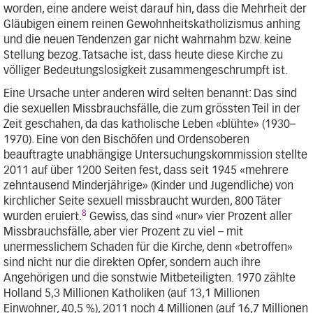
worden, eine andere weist darauf hin, dass die Mehrheit der
Gläubigen einem reinen Gewohnheitskatholizismus anhing
und die neuen Tendenzen gar nicht wahrnahm bzw. keine
Stellung bezog. Tatsache ist, dass heute diese Kirche zu
völliger Bedeutungslosigkeit zusammengeschrumpft ist.
Eine Ursache unter anderen wird selten benannt: Das sind
die sexuellen Missbrauchsfälle, die zum grössten Teil in der
Zeit geschahen, da das katholische Leben «blühte» (1930–
1970). Eine von den Bischöfen und Ordensoberen
beauftragte unabhängige Untersuchungskommission stellte
2011 auf über 1200 Seiten fest, dass seit 1945 «mehrere
zehntausend Minderjährige» (Kinder und Jugendliche) von
kirchlicher Seite sexuell missbraucht wurden, 800 Täter
8
wurden eruiert.
Gewiss, das sind «nur» vier Prozent aller
Missbrauchsfälle, aber vier Prozent zu viel – mit
unermesslichem Schaden für die Kirche, denn «betroffen»
sind nicht nur die direkten Opfer, sondern auch ihre
Angehörigen und die sonstwie Mitbeteiligten. 1970 zählte
Holland 5,3 Millionen Katholiken (auf 13,1 Millionen
Einwohner, 40,5 %), 2011 noch 4 Millionen (auf 16,7 Millionen