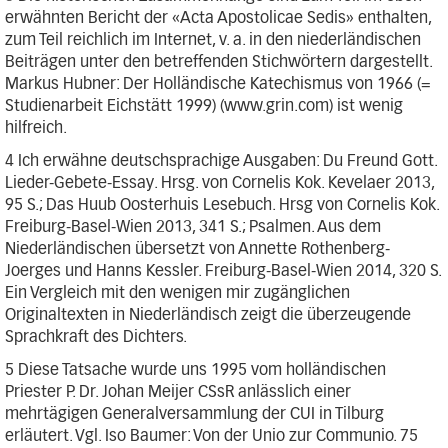
erwähnten Bericht der «Acta Apostolicae Sedis» enthalten,
zum Teil reichlich im Internet, v. a. in den niederländischen
Beiträgen unter den betreffenden Stichwörtern dargestellt.
Markus Hubner: Der Holländische Katechismus von 1966 (=
Studienarbeit Eichstätt 1999) (www.grin.com) ist wenig
hilfreich.
4 Ich erwähne deutschsprachige Ausgaben: Du Freund Gott.
Lieder-Gebete-Essay. Hrsg. von Cornelis Kok. Kevelaer 2013,
95 S.; Das Huub Oosterhuis Lesebuch. Hrsg von Cornelis Kok.
Freiburg-Basel-Wien 2013, 341 S.; Psalmen. Aus dem
Niederländischen übersetzt von Annette Rothenberg-
Joerges und Hanns Kessler. Freiburg-Basel-Wien 2014, 320 S.
Ein Vergleich mit den wenigen mir zugänglichen
Originaltexten in Niederländisch zeigt die überzeugende
Sprachkraft des Dichters.
5 Diese Tatsache wurde uns 1995 vom holländischen
Priester P. Dr. Johan Meijer CSsR anlässlich einer
mehrtägigen Generalversammlung der CUI in Tilburg
erläutert. Vgl. Iso Baumer: Von der Unio zur Communio. 75