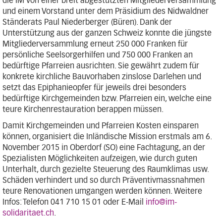
die IM von einer breit abgestützten Mitgliederversammlung
und einem Vorstand unter dem Präsidium des Nidwaldner
Ständerats Paul Niederberger (Büren). Dank der
Unterstützung aus der ganzen Schweiz konnte die jüngste
Mitgliederversammlung erneut 250 000 Franken für
persönliche Seelsorgerhilfen und 750 000 Franken an
bedürftige Pfarreien ausrichten. Sie gewährt zudem für
konkrete kirchliche Bauvorhaben zinslose Darlehen und
setzt das Epiphanieopfer für jeweils drei besonders
bedürftige Kirchgemeinden bzw. Pfarreien ein, welche eine
teure Kirchenrestauration berappen müssen.
Damit Kirchgemeinden und Pfarreien Kosten einsparen
können, organisiert die Inländische Mission erstmals am 6.
November 2015 in Oberdorf (SO) eine Fachtagung, an der
Spezialisten Möglichkeiten aufzeigen, wie durch guten
Unterhalt, durch gezielte Steuerung des Raumklimas usw.
Schäden verhindert und so durch Präventivmassnahmen
teure Renovationen umgangen werden können. Weitere
Infos: Telefon 041 710 15 01 oder E-Mail
info@im-
solidaritaet.ch
.